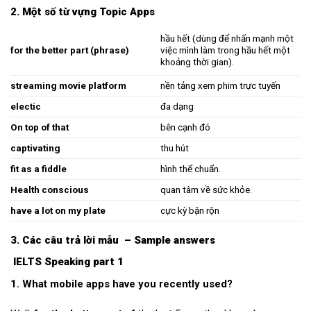
2. Một số từ vựng
Topic Apps
hầu hết (dùng để nhấn mạnh một
for the better part (phrase)
việc mình làm trong hầu hết một
khoảng thời gian).
streaming movie platform
nền tảng xem phim trực tuyến
electic
đa dạng
On top of that
bên cạnh đó
captivating
thu hút
fit as a fiddle
hình thể chuẩn.
Health conscious
quan tâm về sức khỏe.
have a lot on my plate
cực kỳ bận rộn
3. Các câu trả lời mẫu –
Sample answers
IELTS Speaking part 1
1. What mobile apps have you recently used?