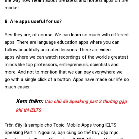
the way
how I learn about the latest and hottest apps on the
market.
8. Are apps useful for us?
Yes they are, of course
. We can learn so much with different
apps. There are language education apps where you can
follow beautifully animated lessons. There are video
apps where we can watch recordings of the world’s greatest
minds like top professors, entrepreneurs, scientists and
more.
And not to mention that
we can pay everywhere we
go with a single click of a button. Apps have made our life so
much easier.
Xem thêm:
Các chủ đề Speaking part 2 thường gặp
khi thi IELTS
Trên đây là sample cho Topic: Mobile Apps trong IELTS
Speaking Part 1. Ngoài ra, bạn cũng có thể truy cập mục