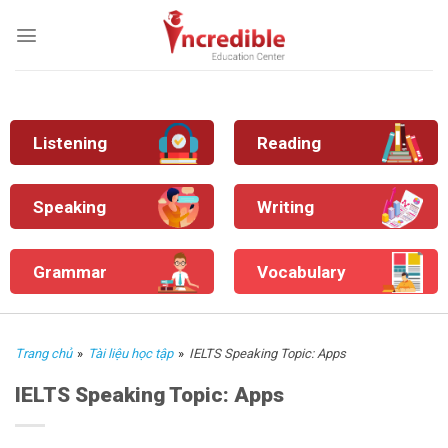
Skip
to
content
Listening
Reading
Speaking
Writing
Grammar
Vocabulary
Trang chủ
»
Tài liệu học tập
»
IELTS Speaking Topic: Apps
IELTS Speaking Topic: Apps