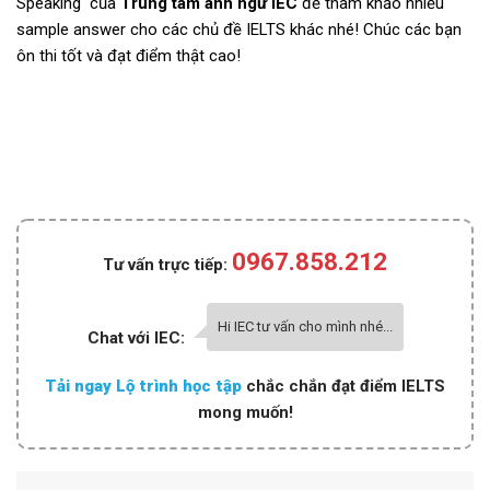
Speaking của
Trung tâm anh ngữ IEC
để tham khảo nhiều
sample answer cho các chủ đề IELTS khác nhé! Chúc các bạn
ôn thi tốt và đạt điểm thật cao!
0967.858.212
Tư vấn trực tiếp:
Hi IEC tư vấn cho mình nhé...
Chat với IEC:
Tải ngay Lộ trình học tập
chắc chắn đạt điểm IELTS
mong muốn!