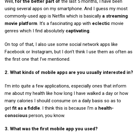
Well,
for the better part of
the last 5 months, I have been
using several apps on my smartphone. And I guess my most
commonly-used app is Netflix which is basically
a streaming
movie platform
. It’s a fascinating app with
eclectic
movie
genres which I find absolutely
captivating
.
On top of that, I also use some social network apps like
Facebook or Instagram, but I don’t think I use them as often as
the first one that I’ve mentioned.
2. What kinds of mobile apps are you usually interested in?
I’m into quite a few applications, especially ones that inform
me about my health like how long I have walked a day or how
many calories I should consume on a daily basis so as to
get
fit as a fiddle
. I think this is because I’m a
health-
conscious
person, you know.
3. What was the first mobile app you used?