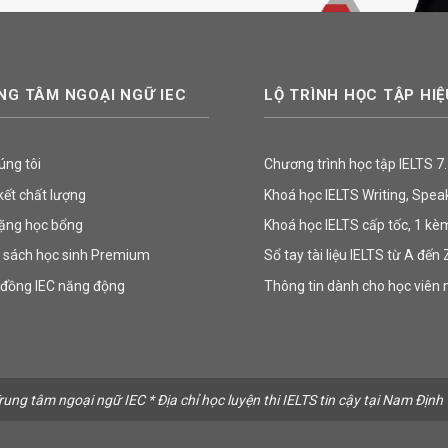
NG TÂM NGOẠI NGỮ IEC
LỘ TRÌNH HỌC TẬP HIỆ
úng tôi
Chương trình học tập IELTS 7
ết chất lượng
Khoá học IELTS Writing, Spea
ặng học bổng
Khoá học IELTS cấp tốc, 1 kè
 sách học sinh Premium
Sổ tay tài liệu IELTS từ A đến 
đồng IEC năng động
Thông tin dành cho học viên 
rung tâm ngoại ngữ IEC * Địa chỉ học luyện thi IELTS tin cậy tại Nam Định