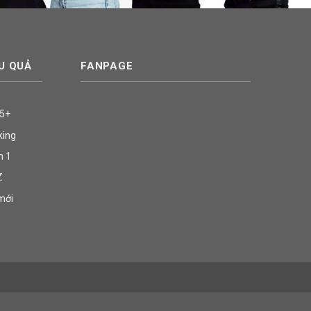
U QUẢ
FANPAGE
.5+
king
m 1
Z
mới