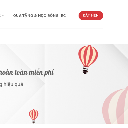
S
QUÀ TẶNG & HỌC BỔNG IEC
ĐẶT HẸN