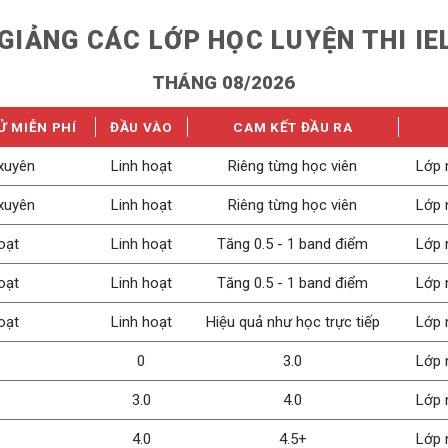
 GIẢNG CÁC LỚP HỌC LUYỆN THI IEL
THÁNG 08/2026
Ử MIỄN PHÍ
ĐẦU VÀO
CAM KẾT ĐẦU RA
xuyên
Linh hoạt
Riêng từng học viên
Lớp 
xuyên
Linh hoạt
Riêng từng học viên
Lớp 
oạt
Linh hoạt
Tăng 0.5 - 1 band điểm
Lớp 
oạt
Linh hoạt
Tăng 0.5 - 1 band điểm
Lớp 
oạt
Linh hoạt
Hiệu quả như học trực tiếp
Lớp 
0
3.0
Lớp 
3.0
4.0
Lớp 
4.0
4.5+
Lớp 