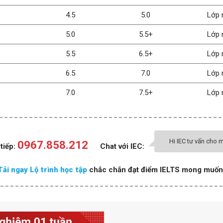
4.5
5.0
Lớp 
5.0
5.5+
Lớp 
5.5
6.5+
Lớp 
6.5
7.0
Lớp 
7.0
7.5+
Lớp 
Hi IEC tư vấn cho m
0967.858.212
 tiếp:
Chat với IEC:
Tải ngay Lộ trình học tập
chắc chắn đạt điểm IELTS mong muốn