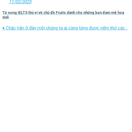
11/02/2025
Từ vựng IELTS thú vị về chủ đề Fruits dành cho những bạn đam mê hoa
quả
♦ Chắc hẳn ở đây mỗi chúng ta ai cũng từng được nếm thử các...