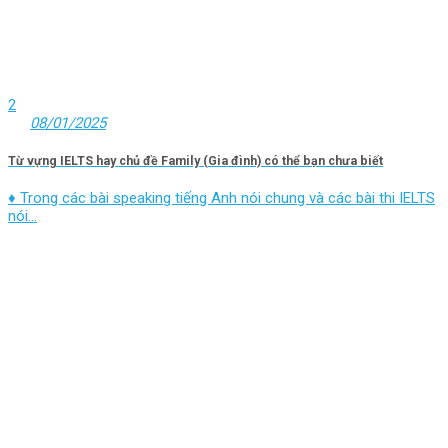
2
08/01/2025
Từ vựng IELTS hay chủ đề Family (Gia đình) có thể bạn chưa biết
♦ Trong các bài speaking tiếng Anh nói chung và các bài thi IELTS
nói...