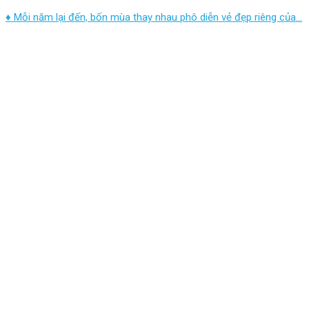
♦ Mỗi năm lại đến, bốn mùa thay nhau phô diễn vẻ đẹp riêng của...