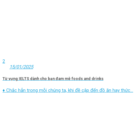
2
15/01/2025
Từ vựng IELTS dành cho bạn đam mê foods and drinks
♦ Chắc hẳn trong mỗi chúng ta, khi đề cập đến đồ ăn hay thức...