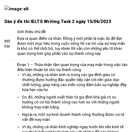
Dàn ý đề thi IELTS Writing Task 2 ngày 15/06/2023
Giới thiệu chủ đề
Đưa ra quan điểm cá nhân: Đồng ý một phần là mặc dù để đạt
Mở
được một mục tiêu trong cuộc sống thì vai trò của sự may mắn
bài
là khó có thể chối bỏ, tuy nhiên thì vẫn còn những yếu tố khác
quan trọng hơn góp phần vào sự thành công này.
Đoạn 1 – Thừa nhận tầm quan trọng của may mắn trong việc tạo
điều kiện thuận lợi cho sự thành công.
Ví dụ, những cá nhân sinh ra trong các gia đình giàu có
thường được hưởng đặc quyền tiếp cận với nền giáo dục
chất lượng, giúp nâng cao triển vọng đảm bảo sự nghiệp đầy
hứa hẹn của họ.
Do đó, những người xuất thân từ gia đình khá giả có xu
hướng có cơ hội thành công cao hơn so với những người
không may mắn bằng.
Ngoài ra, một sự kinh doanh thành công thường được coi là
vấn đề may mắn.
Ví dụ, những cá nhân khởi nghiệp ngay trước khi nền kinh tế
suy thoái bất ngờ hoặc hợp tác với những đối tác không