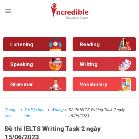
Skip
to
content
Listening
Reading
Speaking
Writing
Grammar
Vocabulary
Trang
»
Tài liệu học
»
Writing
»
Đề thi IELTS Writing Task 2 ngày
chủ
tập
15/06/2023
Đề thi IELTS Writing Task 2 ngày
15/06/2023