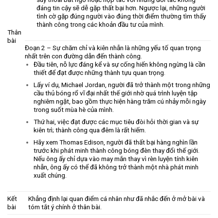
đáng tin cậy sẽ dễ gặp thất bại hơn. Ngược lại, những người
tình cờ gặp đúng người vào đúng thời điểm thường tìm thấy
thành công trong các khoản đầu tư của mình.
Thân
bài
Đoạn 2 – Sự chăm chỉ và kiên nhẫn là những yếu tố quan trọng
nhất trên con đường dẫn đến thành công.
Đầu tiên, nỗ lực đáng kể và sự cống hiến không ngừng là cần
thiết để đạt được những thành tựu quan trọng.
Lấy ví dụ, Michael Jordan, người đã trở thành một trong những
cầu thủ bóng rổ vĩ đại nhất thế giới nhờ quá trình luyện tập
nghiêm ngặt, bao gồm thực hiện hàng trăm cú nhảy mỗi ngày
trong suốt mùa hè của mình.
Thứ hai, việc đạt được các mục tiêu đòi hỏi thời gian và sự
kiên trì; thành công qua đêm là rất hiếm.
Hãy xem Thomas Edison, người đã thất bại hàng nghìn lần
trước khi phát minh thành công bóng đèn thay đổi thế giới.
Nếu ông ấy chỉ dựa vào may mắn thay vì rèn luyện tính kiên
nhẫn, ông ấy có thể đã không trở thành một nhà phát minh
xuất chúng.
Kết
Khẳng định lại quan điểm cá nhân như đã nhắc đến ở mở bài và
bài
tóm tắt ý chính ở thân bài.