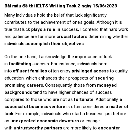
Bài mẫu
đề thi IELTS Writing Task 2 ngày 15/06/2023
Many individuals hold the belief that luck significantly
contributes to the achievement of one’s goals. Although it is
true that luck
plays a role in
success, I contend that hard work
and patience are far more
crucial factors
determining whether
individuals
accomplish their objectives
.
On the one hand, I acknowledge the importance of luck
in
facilitating
success. For instance, individuals born
into
affluent families
often enjoy
privileged access
to quality
education, which enhances their prospects of
securing
promising careers
. Consequently, those from
moneyed
backgrounds
tend to have higher chances of success
compared to those who are not as
fortunate
. Additionally,
a
successful business venture
is often considered
a matter of
luck
. For example, individuals who start a business just before
an
unexpected economic downturn
or engage
with
untrustworthy partners
are more likely to
encounter