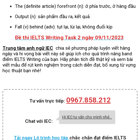
The (definite article) forefront (n): ở phía trước, ở hàng đầu
Output (n): sản phẩm đầu ra, kết quả
Fall (v) behind (adv): tụt lại, lùi lại, không đuổi kịp
Đề thi IELTS Writing Task 2 ngày 09/11/2023
Trung tâm anh ngữ IEC
chia sẻ phương pháp luyện viết hàng
ngày và hi vọng bài viết này sẽ giúp ích cho quá trình nâng band
điểm IELTS Writing của bạn. Hãy phân tích đề thật kỹ và xem bài
viết mẫu để rút kinh nghiệm trong cách diễn đạt, bổ xung từ vựng
học thuật bạn nhé!
0967.858.212
Tư vấn trực tiếp:
Hi IEC tư vấn cho mình nhé...
Chat với IEC:
Tải ngay Lộ trình học tập
chắc chắn đạt điểm IELTS