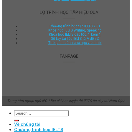
LỘ TRÌNH HỌC TẬP HIỆU QUẢ
Chương trình học tập IELTS 7.5+
Khoá học IELTS Writing, Speaking
Khoá học IELTS cấp tốc, 1 kèm 1
Sổ tay tài liệu IELTS từ A đến Z
Thông tin dành cho học viên mới
FANPAGE
Trung tâm ngoại ngữ IEC * Địa chỉ học luyện thi IELTS tin cậy tại Nam Định
Về chúng tôi
Chương trình học IELTS