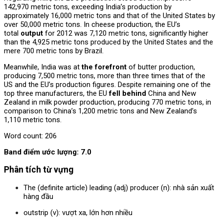
142,970 metric tons, exceeding India’s production by
approximately 16,000 metric tons and that of the United States by
over 50,000 metric tons. In cheese production, the EU’s
total
output
for 2012 was 7,120 metric tons, significantly higher
than the 4,925 metric tons produced by the United States and the
mere 700 metric tons by Brazil.
Meanwhile, India was at
the forefront
of butter production,
producing 7,500 metric tons, more than three times that of the
US and the EU’s production figures. Despite remaining one of the
top three manufacturers, the EU
fell behind
China and New
Zealand in milk powder production, producing 770 metric tons, in
comparison to China’s 1,200 metric tons and New Zealand’s
1,110 metric tons.
Word count: 206
Band điểm ước lượng: 7.0
Phân tích từ vựng
The (definite article) leading (adj) producer (n): nhà sản xuất
hàng đầu
outstrip (v): vượt xa, lớn hơn nhiều