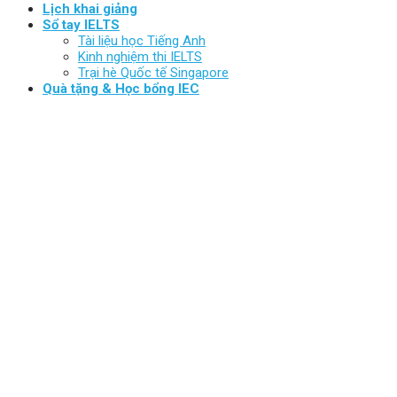
Lịch khai giảng
Sổ tay IELTS
Tài liệu học Tiếng Anh
Kinh nghiệm thi IELTS
Trại hè Quốc tế Singapore
Quà tặng & Học bổng IEC