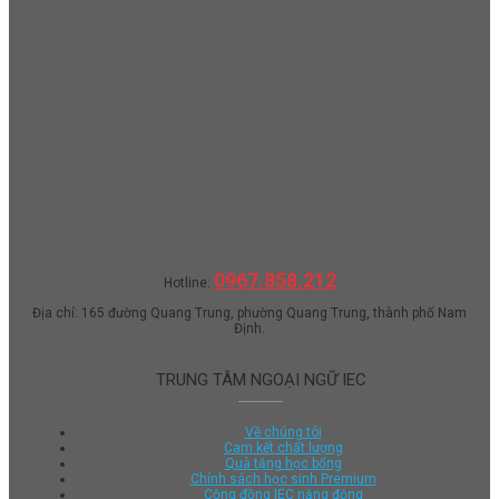
0967.858.212
Hotline:
Địa chỉ: 165 đường Quang Trung, phường Quang Trung, thành phố Nam
Định.
TRUNG TÂM NGOẠI NGỮ IEC
Về chúng tôi
Cam kết chất lượng
Quà tặng học bổng
Chính sách học sinh Premium
Cộng đồng IEC năng động