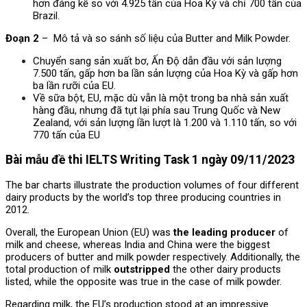
hơn đáng kể so với 4.925 tấn của Hoa Kỳ và chỉ 700 tấn của
Brazil.
Đoạn 2
– Mô tả và so sánh số liệu của Butter and Milk Powder.
Chuyển sang sản xuất bơ, Ấn Độ dẫn đầu với sản lượng
7.500 tấn, gấp hơn ba lần sản lượng của Hoa Kỳ và gấp hơn
ba lần rưỡi của EU.
Về sữa bột, EU, mặc dù vẫn là một trong ba nhà sản xuất
hàng đầu, nhưng đã tụt lại phía sau Trung Quốc và New
Zealand, với sản lượng lần lượt là 1.200 và 1.110 tấn, so với
770 tấn của EU
Bài mẫu đề thi IELTS Writing Task 1 ngày 09/11/2023
The bar charts illustrate the production volumes of four different
dairy products by the world’s top three producing countries in
2012.
Overall, the European Union (EU) was
the leading producer
of
milk and cheese, whereas India and China were the biggest
producers of butter and milk powder respectively. Additionally, the
total production of milk
outstripped
the other dairy products
listed, while the opposite was true in the case of milk powder.
Regarding milk, the EU’s production stood at an impressive