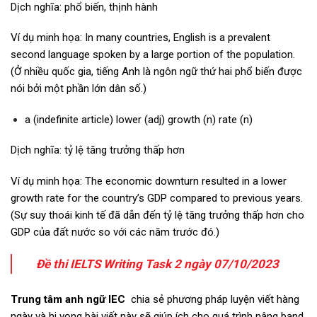
Dịch nghĩa: phổ biến, thịnh hành
Ví dụ minh họa: In many countries, English is a prevalent
second language spoken by a large portion of the population.
(Ở nhiều quốc gia, tiếng Anh là ngôn ngữ thứ hai phổ biến được
nói bởi một phần lớn dân số.)
a (indefinite article) lower (adj) growth (n) rate (n)
Dịch nghĩa: tỷ lệ tăng trưởng thấp hơn
Ví dụ minh họa: The economic downturn resulted in a lower
growth rate for the country’s GDP compared to previous years.
(Sự suy thoái kinh tế đã dẫn đến tỷ lệ tăng trưởng thấp hơn cho
GDP của đất nước so với các năm trước đó.)
Đề thi IELTS Writing Task 2 ngày 07/10/2023
Trung tâm anh ngữ IEC
chia sẻ phương pháp luyện viết hàng
ngày và hi vọng bài viết này sẽ giúp ích cho quá trình nâng band