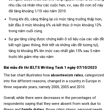
nhu cầu cá nhân như các cuộc hẹn, v.v., sau đó con số này
đã tăng khoảng 1/10 vào năm 2010.
Trong khi đó, căng thẳng lại có mức tăng trưởng thấp hơn,
bắt đầu ở mức khoảng 6% và kết thúc ở mức khoảng 12%
trong năm cuối cùng.
Sự gia tăng cũng được chứng kiến ở số liệu của các vấn đề
bất ngờ (giao thông, thời tiết và những vấn đề tương tự),
tăng từ khoảng 8% lên mức cao nhất gần 15% sau 5 năm
trước khi giảm nhẹ vào năm
Bài mẫu
đề thi IELTS Writing Task 1 ngày 07/10/2023
The bar chart illustrates how
absenteeism rates
, categorized
into five different reasons, changed in a country in Europe in
three separate years, namely 2000, 2005 and 2010.
Overall, while there were decreases in the percentages of
respondents saying that they were absent from work due to
illness and
family duties
, those citing stress, personal needs