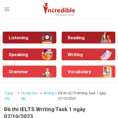
Skip
to
content
Listening
Reading
Speaking
Writing
Grammar
Vocabulary
Trang
»
Tài liệu học
»
Writing
»
Đề thi IELTS Writing Task 1 ngày
chủ
tập
07/10/2023
Đề thi IELTS Writing Task 1 ngày
07/10/2023