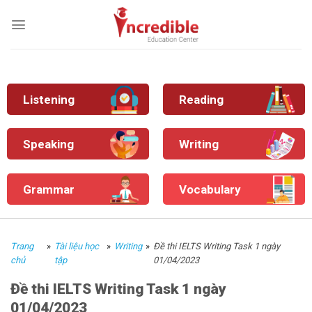
Skip
to
content
Listening
Reading
Speaking
Writing
Grammar
Vocabulary
Trang
»
Tài liệu học
»
Writing
»
Đề thi IELTS Writing Task 1 ngày
chủ
tập
01/04/2023
Đề thi IELTS Writing Task 1 ngày
01/04/2023