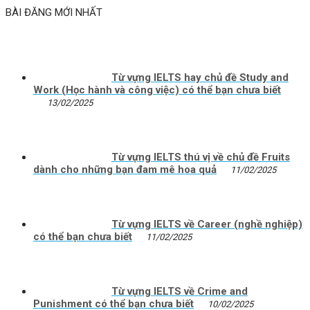
BÀI ĐĂNG MỚI NHẤT
Từ vựng IELTS hay chủ đề Study and
Work (Học hành và công việc) có thể bạn chưa biết
13/02/2025
Từ vựng IELTS thú vị về chủ đề Fruits
dành cho những bạn đam mê hoa quả
11/02/2025
Từ vựng IELTS về Career (nghề nghiệp)
có thể bạn chưa biết
11/02/2025
Từ vựng IELTS về Crime and
Punishment có thể bạn chưa biết
10/02/2025