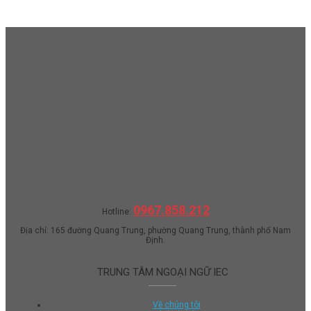
0967.858.212
Hotline:
Địa chỉ: 165 đường Quang Trung, phường Quang Trung, thành phố Nam
Định.
TRUNG TÂM NGOẠI NGỮ IEC
Về chúng tôi