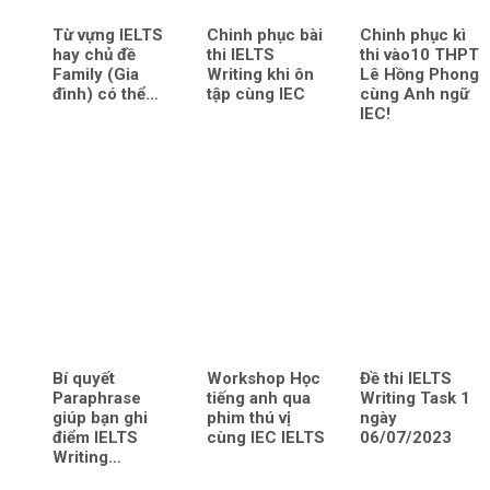
Từ vựng IELTS
Chinh phục bài
Chinh phục kì
hay chủ đề
thi IELTS
thi vào10 THPT
Family (Gia
Writing khi ôn
Lê Hồng Phong
đình) có thể…
tập cùng IEC
cùng Anh ngữ
IEC!
Bí quyết
Workshop Học
Đề thi IELTS
Paraphrase
tiếng anh qua
Writing Task 1
giúp bạn ghi
phim thú vị
ngày
điểm IELTS
cùng IEC IELTS
06/07/2023
Writing…