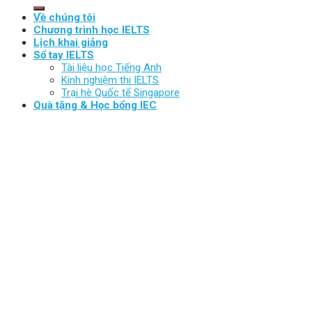
Về chúng tôi
Chương trình học IELTS
Lịch khai giảng
Sổ tay IELTS
Tài liệu học Tiếng Anh
Kinh nghiệm thi IELTS
Trại hè Quốc tế Singapore
Quà tặng & Học bổng IEC