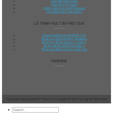
Cam kết chất lượng
Quà tặng học bổng
Chính sách học sinh Premium
Cộng đồng IEC năng động
LỘ TRÌNH HỌC TẬP HIỆU QUẢ
Chương trình học tập IELTS 7.5+
Khoá học IELTS Writing, Speaking
Khoá học IELTS cấp tốc, 1 kèm 1
Sổ tay tài liệu IELTS từ A đến Z
Thông tin dành cho học viên mới
FANPAGE
Trung tâm ngoại ngữ IEC * Địa chỉ học luyện thi IELTS tin cậy tại Nam Định