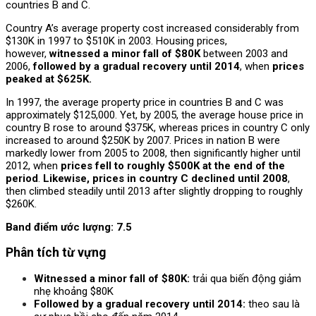
countries B and C.
Country A’s average property cost increased considerably from
$130K in 1997 to $510K in 2003. Housing prices,
however,
witnessed a minor fall of $80K
between 2003 and
2006,
followed by a gradual recovery until 2014
, when
prices
peaked at $625K.
In 1997, the average property price in countries B and C was
approximately $125,000. Yet, by 2005, the average house price in
country B rose to around $375K, whereas prices in country C only
increased to around $250K by 2007. Prices in nation B were
markedly lower from 2005 to 2008, then significantly higher until
2012, when
prices fell to roughly $500K at the end of the
period
.
Likewise, prices in country C declined until 2008
,
then climbed steadily until 2013 after slightly dropping to roughly
$260K.
Band điểm ước lượng: 7.5
Phân tích từ vựng
Witnessed a minor fall of $80K:
trải qua biến động giảm
nhẹ khoảng $80K
Followed by a gradual recovery until 2014:
theo sau là