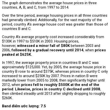
The graph demonstrates the average house prices in three
countries, A, B, and C, from 1997 to 2014.
Over the time period, average housing prices in all three countries
had generally climbed. Additionally, for the vast majority of the
period, country A’s average house cost was greater than those of
countries B and C.
Country A’s average property cost increased considerably from
$130K in 1997 to $510K in 2003. Housing prices,
however,
witnessed a minor fall of $80K
between 2003 and
2006,
followed by a gradual recovery until 2014
, when
prices
peaked at $625K.
In 1997, the average property price in countries B and C was
approximately $125,000. Yet, by 2005, the average house price in
country B rose to around $375K, whereas prices in country C only
increased to around $250K by 2007. Prices in nation B were
markedly lower from 2005 to 2008, then significantly higher until
2012, when
prices fell to roughly $500K at the end of the
period
.
Likewise, prices in country C declined until 2008
,
then climbed steadily until 2013 after slightly dropping to roughly
$260K.
Band điểm ước lượng: 7.5