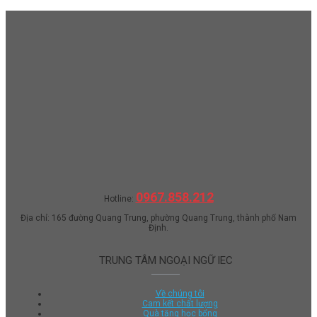
0967.858.212
Hotline:
Địa chỉ: 165 đường Quang Trung, phường Quang Trung, thành phố Nam
Định.
TRUNG TÂM NGOẠI NGỮ IEC
Về chúng tôi
Cam kết chất lượng
Quà tặng học bổng