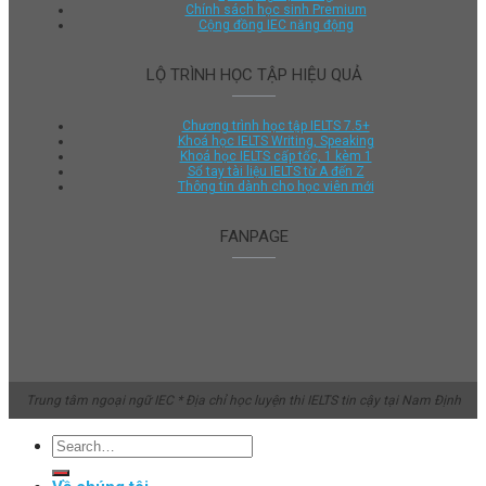
Chính sách học sinh Premium
Cộng đồng IEC năng động
LỘ TRÌNH HỌC TẬP HIỆU QUẢ
Chương trình học tập IELTS 7.5+
Khoá học IELTS Writing, Speaking
Khoá học IELTS cấp tốc, 1 kèm 1
Sổ tay tài liệu IELTS từ A đến Z
Thông tin dành cho học viên mới
FANPAGE
Trung tâm ngoại ngữ IEC * Địa chỉ học luyện thi IELTS tin cậy tại Nam Định