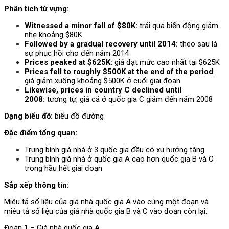
Phân tích từ vựng:
Witnessed a minor fall of $80K:
trải qua biến động giảm
nhẹ khoảng $80K
Followed by a gradual recovery until 2014:
theo sau là
sự phục hồi cho đến năm 2014
Prices peaked at $625K:
giá đạt mức cao nhất tại $625K
Prices fell to roughly $500K at the end of the period
:
giá giảm xuống khoảng $500K ở cuối giai đoạn
Likewise, prices in country C declined until
2008:
tương tự, giá cả ở quốc gia C giảm đến năm 2008
Dạng biểu đồ:
biểu đồ đường
Đặc điểm tổng quan:
Trung bình giá nhà ở 3 quốc gia đều có xu hướng tăng
Trung bình giá nhà ở quốc gia A cao hơn quốc gia B và C
trong hầu hết giai đoạn
Sắp xếp thông tin:
Miêu tả số liệu của giá nhà quốc gia A vào cùng một đoạn và
miêu tả số liệu của giá nhà quốc gia B và C vào đoạn còn lại.
Đoạn 1 – Giá nhà quốc gia A