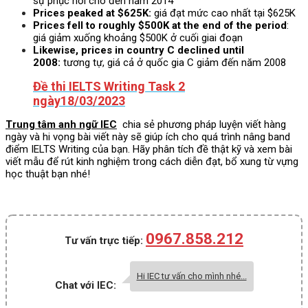
sự phục hồi cho đến năm 2014
Prices peaked at $625K:
giá đạt mức cao nhất tại $625K
Prices fell to roughly $500K at the end of the period
:
giá giảm xuống khoảng $500K ở cuối giai đoạn
Likewise, prices in country C declined until
2008:
tương tự, giá cả ở quốc gia C giảm đến năm 2008
Đề thi IELTS Writing Task 2
ngày18/03/2023
Trung tâm anh ngữ IEC
chia sẻ phương pháp luyện viết hàng
ngày và hi vọng bài viết này sẽ giúp ích cho quá trình nâng band
điểm IELTS Writing của bạn. Hãy phân tích đề thật kỹ và xem bài
viết mẫu để rút kinh nghiệm trong cách diễn đạt, bổ xung từ vựng
học thuật bạn nhé!
0967.858.212
Tư vấn trực tiếp:
Hi IEC tư vấn cho mình nhé...
Chat với IEC: