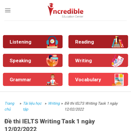
Skip
to
content
Listening
Reading
Speaking
Writing
Grammar
Vocabulary
Trang
»
Tài liệu học
»
Writing
»
Đề thi IELTS Writing Task 1 ngày
chủ
tập
12/02/2022
Đề thi IELTS Writing Task 1 ngày
12/02/2022