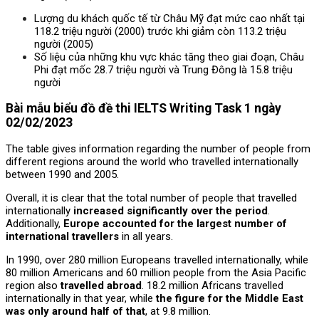
Lượng du khách quốc tế từ Châu Mỹ đạt mức cao nhất tại
118.2 triệu người (2000) trước khi giảm còn 113.2 triệu
người (2005)
Số liệu của những khu vực khác tăng theo giai đoạn, Châu
Phi đạt mốc 28.7 triệu người và Trung Đông là 15.8 triệu
người
Bài mẫu
biểu đồ
đề thi IELTS Writing Task 1 ngày
02/02/2023
The table gives information regarding the number of people from
different regions around the world who travelled internationally
between 1990 and 2005.
Overall, it is clear that the total number of people that travelled
internationally
increased significantly over the period
.
Additionally,
Europe accounted for the largest number of
international travellers
in all years.
In 1990, over 280 million Europeans travelled internationally, while
80 million Americans and 60 million people from the Asia Pacific
region also
travelled abroad
. 18.2 million Africans travelled
internationally in that year, while
the figure for the Middle East
was only around half of that
, at 9.8 million.