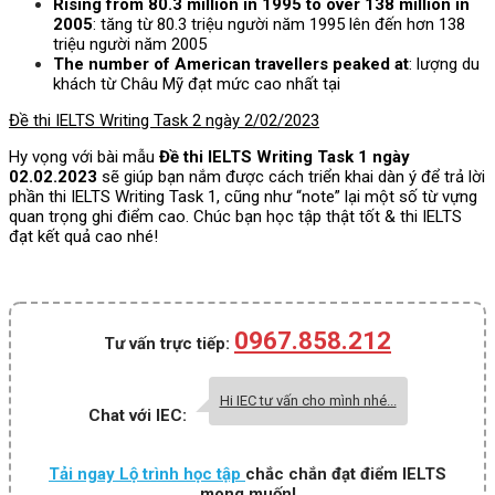
Rising from 80.3 million in 1995 to over 138 million in
2005
: tăng từ 80.3 triệu người năm 1995 lên đến hơn 138
triệu người năm 2005
The number of American travellers peaked at
: lượng du
khách từ Châu Mỹ đạt mức cao nhất tại
Đề thi IELTS Writing Task 2 ngày 2/02/2023
Hy vọng với bài mẫu
Đề thi IELTS Writing Task 1 ngày
02.02.2023
sẽ giúp bạn nắm được cách triển khai dàn ý để trả lời
phần thi IELTS Writing Task 1, cũng như “note” lại một số từ vựng
quan trọng ghi điểm cao. Chúc bạn học tập thật tốt & thi IELTS
đạt kết quả cao nhé!
0967.858.212
Tư vấn trực tiếp:
Hi IEC tư vấn cho mình nhé...
Chat với IEC:
Tải ngay Lộ trình học tập
chắc chắn đạt điểm IELTS
mong muốn!