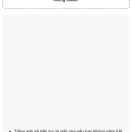
Tiếng anh
sẽ tiếp tục là giấc mơ nếu bạn không nắm bắt