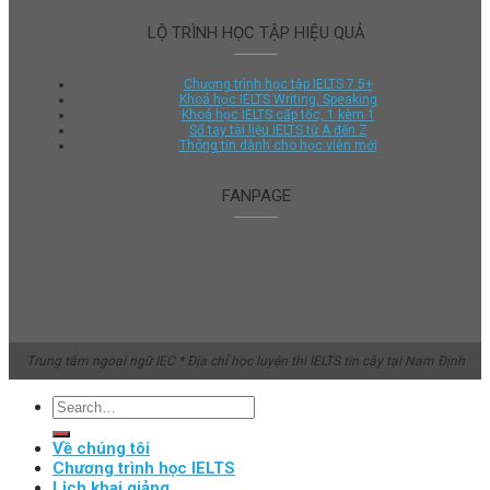
LỘ TRÌNH HỌC TẬP HIỆU QUẢ
Chương trình học tập IELTS 7.5+
Khoá học IELTS Writing, Speaking
Khoá học IELTS cấp tốc, 1 kèm 1
Sổ tay tài liệu IELTS từ A đến Z
Thông tin dành cho học viên mới
FANPAGE
Trung tâm ngoại ngữ IEC * Địa chỉ học luyện thi IELTS tin cậy tại Nam Định
Về chúng tôi
Chương trình học IELTS
Lịch khai giảng