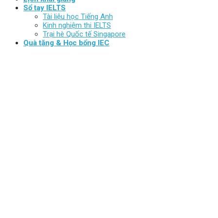
Sổ tay IELTS
Tài liệu học Tiếng Anh
Kinh nghiệm thi IELTS
Trại hè Quốc tế Singapore
Quà tặng & Học bổng IEC