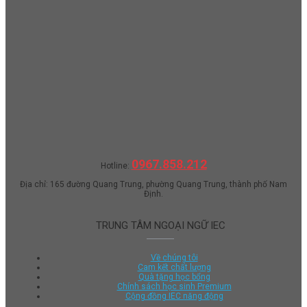
0967.858.212
Hotline:
Địa chỉ: 165 đường Quang Trung, phường Quang Trung, thành phố Nam
Định.
TRUNG TÂM NGOẠI NGỮ IEC
Về chúng tôi
Cam kết chất lượng
Quà tặng học bổng
Chính sách học sinh Premium
Cộng đồng IEC năng động