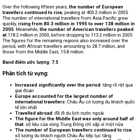
Over the following fifteen years,
the number of European
travellers continued to rise
, peaking at 400.2 million in 2005.
The number of international travellers from Asia Pacific grew
quickly,
rising from 80.3 million in 1995 to over 138 million in
2005
. Meanwhile,
the number of American travellers peaked
at
118.2 million in 2000, before dropping to 113.2 million in 2005.
The figures for the remaining regions also increased over the
period, with African travellers amounting to 28.7 million, and
those from the Middle East, 15.8 million.
Band điểm ước lượng: 7.5
Phân tích từ vựng:
Increased significantly over the period
: tăng rõ rệt qua
giai đoạn
Europe accounted for the largest number of
international travellers
: Châu Âu có lượng du khách quốc
tế lớn nhất
Travelled abroad
: đã đi du lịch nước ngoài
The figure for the Middle East was only around half of
that
: số liệu của vùng Trung Đông chỉ xấp xỉ một nửa
The number of European travellers continued to rise
:
số lượng du khách người Châu Âu tiếp tục tăng