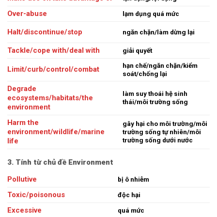
Over-abuse
lạm dụng quá mức
Halt/discontinue/stop
ngăn chặn/làm dừng lại
Tackle/cope with/deal with
giải quyết
hạn chế/ngăn chặn/kiểm
Limit/curb/control/combat
soát/chống lại
Degrade
làm suy thoái hệ sinh
ecosystems/habitats/the
thái/môi trường sống
environment
Harm the
gây hại cho môi trường/môi
environment/wildlife/marine
trường sống tự nhiên/môi
trường sống dưới nước
life
3. Tính từ chủ đề Environment
Pollutive
bị ô nhiễm
Toxic/poisonous
độc hại
Excessive
quá mức