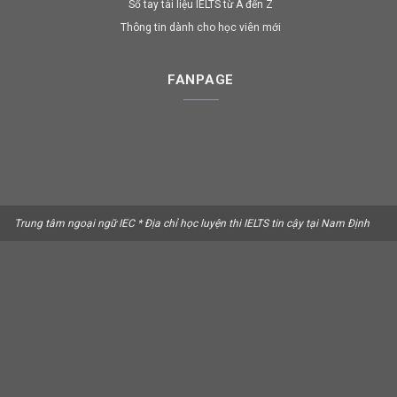
Sổ tay tài liệu IELTS từ A đến Z
Thông tin dành cho học viên mới
FANPAGE
Trung tâm ngoại ngữ IEC * Địa chỉ học luyện thi IELTS tin cậy tại Nam Định