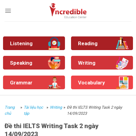
Skip
to
content
Listening
Reading
Speaking
Writing
Grammar
Vocabulary
Trang
»
Tài liệu học
»
Writing
»
Đề thi IELTS Writing Task 2 ngày
chủ
tập
14/09/2023
Đề thi IELTS Writing Task 2 ngày
14/09/2023