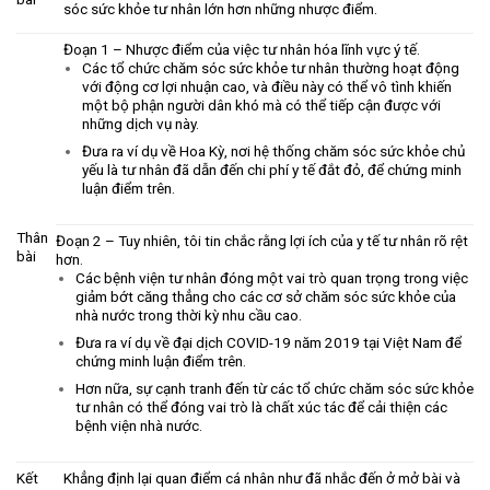
sóc sức khỏe tư nhân lớn hơn những nhược điểm.
Đoạn 1 – Nhược điểm của việc tư nhân hóa lĩnh vực ý tế.
Các tổ chức chăm sóc sức khỏe tư nhân thường hoạt động
với động cơ lợi nhuận cao, và điều này có thể vô tình khiến
một bộ phận người dân khó mà có thể tiếp cận được với
những dịch vụ này.
Đưa ra ví dụ về Hoa Kỳ, nơi hệ thống chăm sóc sức khỏe chủ
yếu là tư nhân đã dẫn đến chi phí y tế đắt đỏ, để chứng minh
luận điểm trên.
Thân
Đoạn 2 – Tuy nhiên, tôi tin chắc rằng lợi ích của y tế tư nhân rõ rệt
bài
hơn.
Các bệnh viện tư nhân đóng một vai trò quan trọng trong việc
giảm bớt căng thẳng cho các cơ sở chăm sóc sức khỏe của
nhà nước trong thời kỳ nhu cầu cao.
Đưa ra ví dụ về đại dịch COVID-19 năm 2019 tại Việt Nam để
chứng minh luận điểm trên.
Hơn nữa, sự cạnh tranh đến từ các tổ chức chăm sóc sức khỏe
tư nhân có thể đóng vai trò là chất xúc tác để cải thiện các
bệnh viện nhà nước.
Kết
Khẳng định lại quan điểm cá nhân như đã nhắc đến ở mở bài và