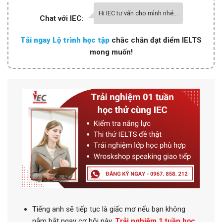
Hi IEC tư vấn cho mình nhé...
Chat với IEC:
Tải ngay Lộ trình học tập
chắc chắn đạt điểm IELTS
mong muốn!
Tiếng anh
sẽ tiếp tục là giấc mơ nếu bạn không
nắm bắt ngay cơ hội này.
Trải nghiệm 1 tuần học