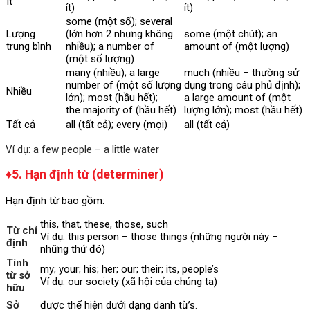
Ít
ít)
ít)
some (một số); several
Lượng
(lớn hơn 2 nhưng không
some (một chút); an
trung bình
nhiều); a number of
amount of (một lượng)
(một số lượng)
many (nhiều); a large
much (nhiều – thường sử
number of (một số lượng
dụng trong câu phủ định);
Nhiều
lớn); most (hầu hết);
a large amount of (một
the majority of (hầu hết)
lượng lớn); most (hầu hết)
Tất cả
all (tất cả); every (mọi)
all (tất cả)
Ví dụ: a few people – a little water
♦5. Hạn định từ (determiner)
Hạn định từ bao gồm:
this, that, these, those, such
Từ chỉ
Ví dụ: this person – those things (những người này –
định
những thứ đó)
Tính
my; your; his; her; our; their; its, people’s
từ sở
Ví dụ: our society (xã hội của chúng ta)
hữu
Sở
được thể hiện dưới dạng danh từ’s.