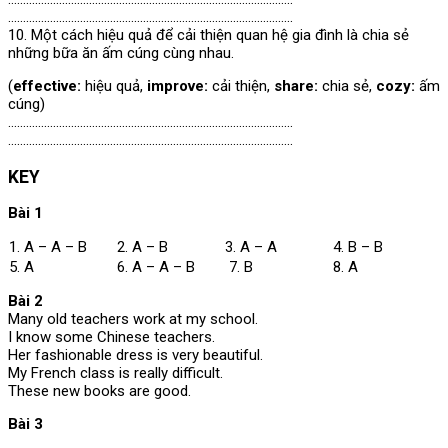
…………………………………………………………………………………..
10. Một cách hiệu quả để cải thiện quan hệ gia đình là chia sẻ
những bữa ăn ấm cúng cùng nhau.
(
effective:
hiệu quả,
improve:
cải thiện,
share:
chia sẻ,
cozy:
ấm
cúng)
…………………………………………………………………………………..
…………………………………………………………………………………..
KEY
Bài 1
1. A – A – B
2. A – B
3. A – A
4. B – B
5. A
6. A – A – B
7. B
8. A
Bài 2
Many old teachers work at my school.
I know some Chinese teachers.
Her fashionable dress is very beautiful.
My French class is really difficult.
These new books are good.
Bài 3