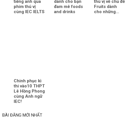
tiếng anh qua
dành cho bạn
thú vị về chủ đề
phim thú vị
đam mê foods
Fruits dành
cùng IEC IELTS
and drinks
cho những…
Chinh phục kì
thi vào10 THPT
Lê Hồng Phong
cùng Anh ngữ
IEC!
BÀI ĐĂNG MỚI NHẤT