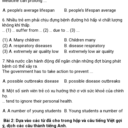
Medicine can prolong ….
A. people’s average lifespan
B. people’s lifespan average
6. Nhiều trẻ em phải chịu đựng bệnh đường hô hấp vì chất lượng
không khí thấp.
… (1) … suffer from … (2) … due to … (3) ….
(1) A. Many children
B. Children many
(2) A. respiratory diseases
B. disease respiratory
(3) A. extremely air quality low
B. extremely low air quality
7. Nhà nước cần hành động để ngăn chặn những đợt bùng phát
bệnh có thể xảy ra.
The government has to take action to prevent ….
A. possible outbreaks disease
B. possible disease outbreaks
8. Một số sinh viên trẻ có xu hướng thờ ơ với sức khoẻ của chính
họ.
… tend to ignore their personal health.
A. A number of young students
B. Young students a number of
Bài 2: Dựa vào các từ đã cho trong hộp và câu tiếng Việt gợi
ý, dịch các câu thành tiếng Anh.