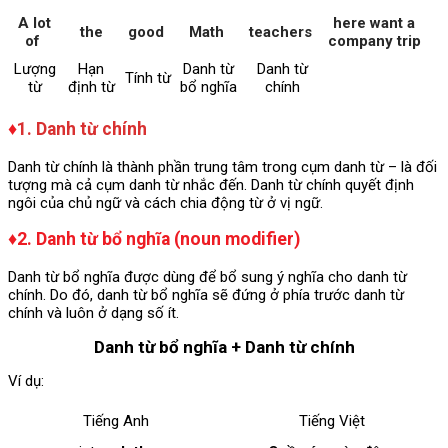
A lot
here want a
the
good
Math
teachers
of
company trip
Lượng
Hạn
Danh từ
Danh từ
Tính từ
từ
định từ
bổ nghĩa
chính
♦
1. Danh từ chính
Danh từ chính là thành phần trung tâm trong cụm danh từ – là đối
tượng mà cả cụm danh từ nhắc đến. Danh từ chính quyết định
ngôi của chủ ngữ và cách chia động từ ở vị ngữ.
♦2. Danh từ bổ nghĩa (noun modifier)
Danh từ bổ nghĩa được dùng để bổ sung ý nghĩa cho danh từ
chính. Do đó, danh từ bổ nghĩa sẽ đứng ở phía trước danh từ
chính và luôn ở dạng số ít.
Danh từ bổ nghĩa + Danh từ chính
Ví dụ:
Tiếng Anh
Tiếng Việt