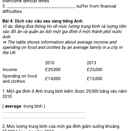
overcome difficult times.
5. __________________________ suffer from financial
difficulties.
Bài 4: Dịch các câu sau sang tiếng Anh.
Ví dụ: Bảng đưa thông tin về mức lương trung bình và lượng tiền
vào đồ ăn và quần áo bởi một gia đình ở một thành phố nước
Anh.
➔ The table shows information about average income and
spending on food and clothes by an average family in a city in
the UK
2010
2013
Income
£29,000
£25,000
Spending on food
£14,000
£15,000
and clothes
1. Một gia đình ở Anh trung bình kiếm được 29,000 bảng vào năm
2010.
(
average
: trung bình )
…………………………………………………………………………………..
…………………………………………………………………………………..
2. Mức lương trung bình của một gia đình giảm xuống
khoảng