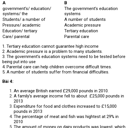
A
B
government’s/ education/
The government’s education
systems/ the
systems
Students/ a number of
A number of students
Pressure/ academic
Academic pressure
Education/ tertiary
Tertiary education
Care/ parental
Parental care
1. Tertiary education cannot guarantee high income
2. Academic pressure is a problem to many students.
3. The government’s education systems need to be tested before
being put into use
4. Parental care can help children overcome difficult times.
5. A number of students suffer from financial difficulties.
Bài 4:
An average British earned £29,000 pounds in 2010.
A family’s average income fell to about £25,000 pounds in
2013
Expenditure for food and clothes increased to £15,000
pounds in 2013
The percentage of meat and fish was hightest at 29% in
2010
The amount of money on dairy products was lowest, which