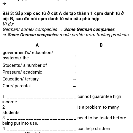
➔………………………………………………………………………………………………………………………..
Bài 3: Sắp xếp các từ ở cột A để tạo thành 1 cụm danh từ ở
cột B, sau đó nối cụm danh từ vào câu phù hợp.
Ví dụ:
German/ some/ companies →
Some German companies
➔
Some German companies
made profits from trading products.
A
B
government’s/ education/
→
systems/ the
Students/ a number of
→
Pressure/ academic
→
Education/ tertiary
→
Care/ parental
→
1. __________________________ cannot guarantee high
income.
2. __________________________ is a problem to many
students.
3. __________________________ need to be tested before
being put into use.
4. __________________________ can help chiidren