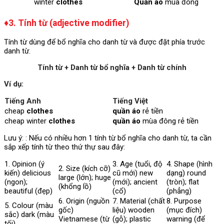
winter
clothes
Quần áo
mùa đông
♦3. Tính từ (adjective modifier)
Tính từ dùng để bổ nghĩa cho danh từ và được đặt phía trước
danh từ.
Tính từ + Danh từ bổ nghĩa + Danh từ chính
Ví dụ:
Tiếng Anh
Tiếng Việt
cheap
clothes
quần áo
rẻ tiền
cheap winter
clothes
quần áo
mùa đông rẻ tiền
Lưu ý: : Nếu có nhiều hơn 1 tính từ bổ nghĩa cho danh từ, ta cần
sắp xếp tính từ theo thứ thự sau đây:
1. Opinion (ý
3. Age (tuổi, độ
4. Shape (hình
2. Size (kích cỡ)
kiến) delicious
cũ mới) new
dạng) round
large (lớn); huge
(ngon);
(mới); ancient
(tròn); flat
(khổng lồ)
beautiful (đẹp)
(cổ)
(phẳng)
6. Origin (nguồn
7. Material (chất
8. Purpose
5. Colour (màu
gốc)
liệu) wooden
(mục đích)
sắc) dark (màu
Vietnamese (từ
(gỗ); plastic
warning (để
tối)