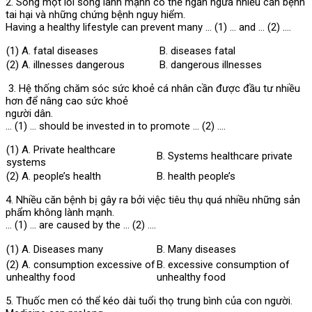
2. Sống một lối sống lành mạnh có thể ngăn ngừa nhiều căn bệnh
tai hại và những chứng bệnh nguy hiểm.
Having a healthy lifestyle can prevent many … (1) … and … (2) ….
(1) A. fatal diseases
B. diseases fatal
(2) A. illnesses dangerous
B. dangerous illnesses
3. Hệ thống chăm sóc sức khoẻ cá nhân cần được đầu tư nhiều
hơn để nâng cao sức khoẻ
người dân.
… (1) … should be invested in to promote … (2) ….
(1) A. Private healthcare
B. Systems healthcare private
systems
(2) A. people’s health
B. health people’s
4. Nhiều căn bệnh bị gây ra bởi việc tiêu thụ quá nhiều những sản
phẩm không lành mạnh.
… (1) … are caused by the … (2) ….
(1) A. Diseases many
B. Many diseases
(2) A. consumption excessive of
B. excessive consumption of
unhealthy food
unhealthy food
5. Thuốc men có thể kéo dài tuổi thọ trung bình của con người.