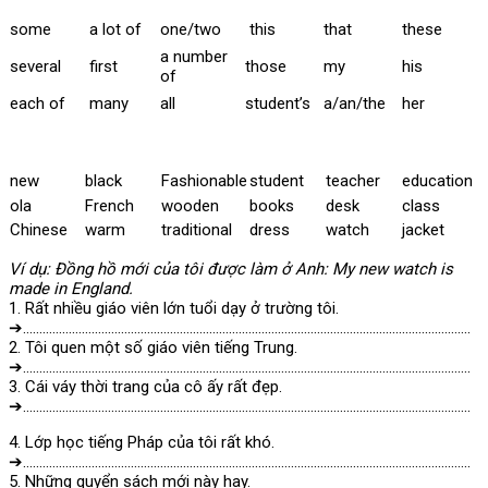
some
a lot of
one/two
this
that
these
a number
several
first
those
my
his
of
each of
many
all
student’s
a/an/the
her
new
black
Fashionable
student
teacher
education
ola
French
wooden
books
desk
class
Chinese
warm
traditional
dress
watch
jacket
Ví dụ: Đồng hồ mới của tôi được làm ở Anh: My new watch is
made in England.
1. Rất nhiều giáo viên lớn tuổi dạy ở trường tôi.
➔………………………………………………………………………………………………………………………..
2. Tôi quen một số giáo viên tiếng Trung.
➔………………………………………………………………………………………………………………………..
3. Cái váy thời trang của cô ấy rất đẹp.
➔………………………………………………………………………………………………………………………..
4. Lớp học tiếng Pháp của tôi rất khó.
➔………………………………………………………………………………………………………………………..
5. Những quyển sách mới này hay.