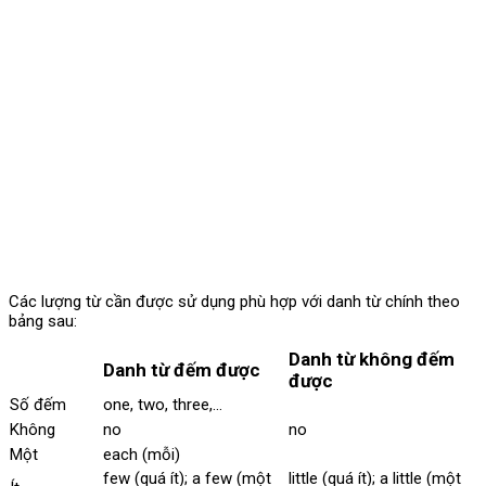
Các lượng từ cần được sử dụng phù hợp với danh từ chính theo
bảng sau:
Danh từ không đếm
Danh từ đếm được
được
Số đếm
one, two, three,…
Không
no
no
Một
each (mỗi)
few (quá ít); a few (một
little (quá ít); a little (một