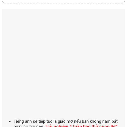
Tiếng anh
sẽ tiếp tục là giấc mơ nếu bạn không nắm bắt
ngay cơ hội này.
Trải nghiệm 1 tuần học thử cùng IEC