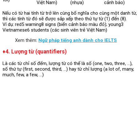
Việt Nam)
(nhựa)
cảnh báo)
Nếu có từ hai tính từ trở lên cùng bổ nghĩa cho cùng một danh từ,
thì các tính từ đó sẽ được sắp xếp theo thứ tự từ (1) đến (8).
Ví dụ: red5 warning8 signs (biển cảnh báo màu đỏ); young3
Vietnamese6 students (các sinh viên trẻ Việt Nam)
Xem thêm:
Ngữ pháp tiếng anh dành cho IELTS
♦4. Lượng từ (quantifiers)
Là các từ chỉ số đếm, lượng từ có thể là số (one, two, three, …),
số thứ tự (first, second, third, …) hay từ chỉ lượng (a lot of, many,
much, few, a few, …)