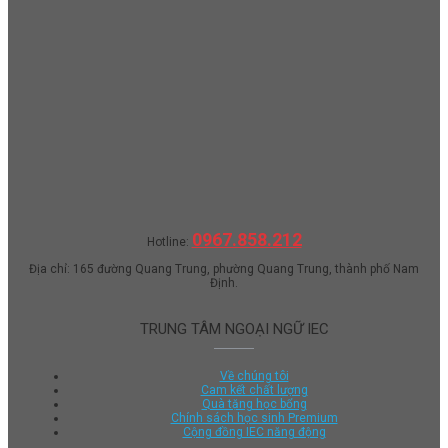
0967.858.212
Hotline:
Địa chỉ: 165 đường Quang Trung, phường Quang Trung, thành phố Nam
Định.
TRUNG TÂM NGOẠI NGỮ IEC
Về chúng tôi
Cam kết chất lượng
Quà tặng học bổng
Chính sách học sinh Premium
Cộng đồng IEC năng động