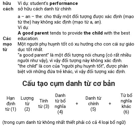
hữu
Ví dụ: student’s
performance
cách
sở hữu cách danh từ chính
a – an – the: cho thấy một đối tượng được xác định (mạo
từ the) hay không xác định (mạo từ a, an).
Ví dụ:
A good parent
tends to provide
the child
with the best
Các
education.
mạo
Một người phụ huynh tốt có xu hướng cho con cái sự giáo
từ
dục tốt nhất.
“a good parent” là một đối tượng nói chung (có rất nhiều
người như vậy), vì vậy đối tượng này không xác định.
“the child” là con của “người phụ huynh tốt”, được phân
biệt với những đứa trẻ khác, vì vậy đối tượng xác định.
Cấu tạo cụm danh từ cơ bản
Danh
Từ bổ
Hạn
Lượng
Danh từ
Tính
từ bổ
nghĩa
định
từ
+
chính
+
từ (3)
nghĩa
khác
từ (1)
(2)
(5)
(4)
(6)
(trong cụm danh từ không nhất thiết phải có cả 4 loại bổ ngữ)