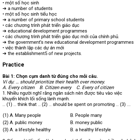
• một số học sinh
➔ a number of students
• một số học sinh tiểu học
➔ a number of primary school students
• các chương trình phát triển giáo dục
➔ educational development programmes
• các chương trình phát triển giáo dục mới của chính phủ.
➔ the government’s new educational development programmes
• việc thành lập các dự án mới
➔ the establishment5 of new projects.
Practice
Bài 1: Chọn cụm danh từ đúng cho mỗi câu.
Ví dụ: … should prioritize their health over money.
A. Every citizen B. Citizen every C. Every of citizen
1. Nhiều người nghĩ rằng ngân sách nên được tiêu vào việc
khuyến khích lối sống lành mạnh.
… (1) … think that … (2) … should be spent on promoting … (3) ….
(1) A. Many people
B. People many
(2) A. public money
B. money public
(3) A. a lifestyle healthy
B. a healthy lifestyle