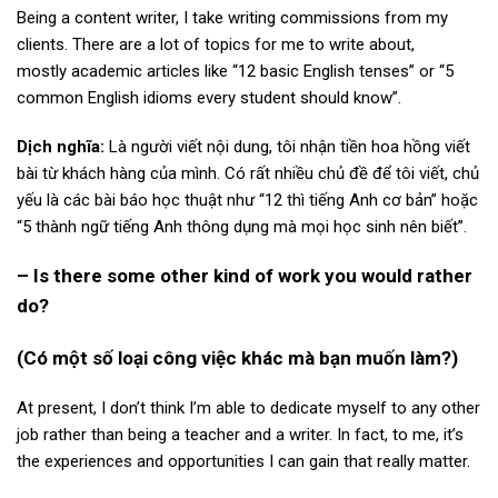
Being a content writer, I take writing commissions from my
clients. There are a lot of topics for me to write about,
mostly academic articles like “12 basic English tenses” or “5
common English idioms every student should know”.
Dịch nghĩa:
Là người viết nội dung, tôi nhận tiền hoa hồng viết
bài từ khách hàng của mình. Có rất nhiều chủ đề để tôi viết, chủ
yếu là các bài báo học thuật như “12 thì tiếng Anh cơ bản” hoặc
“5 thành ngữ tiếng Anh thông dụng mà mọi học sinh nên biết”.
–
Is there some other kind of work you would rather
do?
(Có một số loại công việc khác mà bạn muốn làm?)
At present, I don’t think I’m able to dedicate myself to any other
job rather than being a teacher and a writer. In fact, to me, it’s
the experiences and opportunities I can gain that really matter.