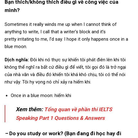
Bạn thích/không thích điều gì về công việc của
mình?
Sometimes it really winds me up when I cannot think of
anything to write, I call that a writer’s block and it’s
pretty irritating to me, I’d say. I hope it only happens once in a
blue moon.
Dịch nghĩa:
Đôi khi nó thực sự khiến tôi phát điên lên khi tôi
không thể nghĩ ra bất cứ điều gì để viết, tôi gọi đó là trở ngại
của nhà văn và điều đó khiến tôi khá khó chịu, tôi có thể nói
như vậy. Tôi hy vọng nó chỉ xảy ra hiếm khi.
Once in a blue moon: hiếm khi
Xem thêm:
T
ổ
ng quan về phần thi IELTS
Speaking Part 1 Questions & Answers
–
Do you study or work? (Bạn đang đi học hay đi