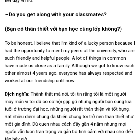
tiết dạy vi mô.
Do you get along with your classmates?
–
(Bạn có thân thiết với bạn học cùng lớp không?
)
To be honest, I believe that I’m kind of a lucky person because I
had the opportunity to meet my peers at the university, who are
such friendly and helpful people. A lot of things in common
have made us close as a family. Although we got to know each
other almost 4 years ago, everyone has always respected and
worked at our friendship until now.
Dịch nghĩa:
Thành thật mà nói, tôi tin rằng tôi là một người
may mắn vì tôi đã có cơ hội gặp gỡ những người bạn cùng lứa
tuổi ở trường đại học, những người rất thân thiện và tốt bụng.
Rất nhiều điểm chung đã khiến chúng tôi trở nên thân thiết như
một gia đình. Dù quen nhau cách đây gần 4 năm nhưng mọi
người vẫn luôn trân trọng và gắn bó tình cảm với nhau cho đến
tận bây giờ.