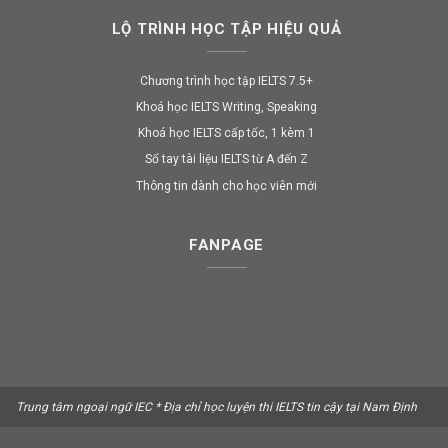
LỘ TRÌNH HỌC TẬP HIỆU QUẢ
Chương trình học tập IELTS 7.5+
Khoá học IELTS Writing, Speaking
Khoá học IELTS cấp tốc, 1 kèm 1
Sổ tay tài liệu IELTS từ A đến Z
Thông tin dành cho học viên mới
FANPAGE
Trung tâm ngoại ngữ IEC * Địa chỉ học luyện thi IELTS tin cậy tại Nam Định