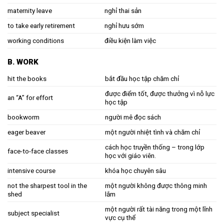
maternity leave
nghỉ thai sản
to take early retirement
nghỉ hưu sớm
working conditions
điều kiện làm việc
B. WORK
hit the books
bắt đầu học tập chăm chỉ
được điểm tốt, được thưởng vì nỗ lực
an “A” for effort
học tập
bookworm
người mê đọc sách
eager beaver
một người nhiệt tình và chăm chỉ
cách học truyền thống – trong lớp
face-to-face classes
học với giáo viên.
intensive course
khóa học chuyên sâu
not the sharpest tool in the
một người không được thông minh
shed
lắm
một người rất tài năng trong một lĩnh
subject specialist
vực cụ thể