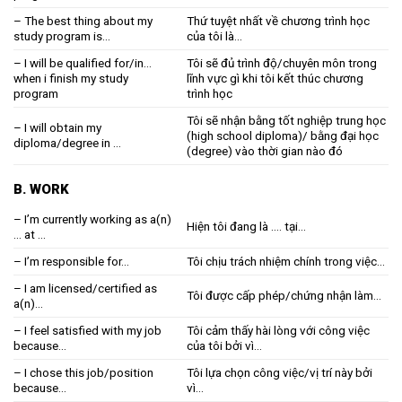
– The best thing about my
Thứ tuyệt nhất về chương trình học
study program is…
của tôi là…
– I will be qualified for/in…
Tôi sẽ đủ trình độ/chuyên môn trong
when i finish my study
lĩnh vực gì khi tôi kết thúc chương
program
trình học
Tôi sẽ nhận bằng tốt nghiệp trung học
– I will obtain my
(high school diploma)/ bằng đại học
diploma/degree in …
(degree) vào thời gian nào đó
B. WORK
– I’m currently working as a(n)
Hiện tôi đang là …. tại…
… at …
– I’m responsible for…
Tôi chịu trách nhiệm chính trong việc…
– I am licensed/certified as
Tôi được cấp phép/chứng nhận làm…
a(n)…
– I feel satisfied with my job
Tôi cảm thấy hài lòng với công việc
because…
của tôi bởi vì…
– I chose this job/position
Tôi lựa chọn công việc/vị trí này bởi
because…
vì…