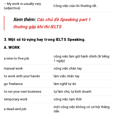
– My work is usually very
Công việc của tôi thường rất…
(adjective)
Xem thêm:
Các chủ đề Speaking part 1
thường gặp khi thi IELTS
3. Một số từ vựng hay
trong IELTS Speaking.
A. WORK
công việc làm giờ hành chính (8 tiếng
a nine-to-five job
1 ngày)
manual work
công việc chân tay
to work with your hands
làm việc chân tay
go freelance
làm nghề tự do
to run your own business
tự làm chủ, tự kinh doanh
temporary work
công việc tạm thời
một công việc không có cơ hội thăng
a dead-end job
tiến