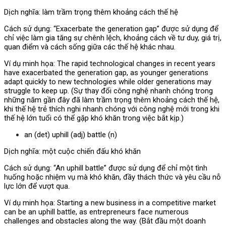
Dịch nghĩa: làm trầm trọng thêm khoảng cách thế hệ
Cách sử dụng: “Exacerbate the generation gap” được sử dụng để
chỉ việc làm gia tăng sự chênh lệch, khoảng cách về tư duy, giá trị,
quan điểm và cách sống giữa các thế hệ khác nhau.
Ví dụ minh họa: The rapid technological changes in recent years
have exacerbated the generation gap, as younger generations
adapt quickly to new technologies while older generations may
struggle to keep up. (Sự thay đổi công nghệ nhanh chóng trong
những năm gần đây đã làm trầm trọng thêm khoảng cách thế hệ,
khi thế hệ trẻ thích nghi nhanh chóng với công nghệ mới trong khi
thế hệ lớn tuổi có thể gặp khó khăn trong việc bắt kịp.)
an (det) uphill (adj) battle (n)
Dịch nghĩa: một cuộc chiến đấu khó khăn
Cách sử dụng: “An uphill battle” được sử dụng để chỉ một tình
huống hoặc nhiệm vụ mà khó khăn, đầy thách thức và yêu cầu nỗ
lực lớn để vượt qua.
Ví dụ minh họa: Starting a new business in a competitive market
can be an uphill battle, as entrepreneurs face numerous
challenges and obstacles along the way. (Bắt đầu một doanh