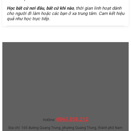
Học bất cứ nơi đâu, bất cứ khi nào
, thời gian linh hoạt dành
cho người đi làm hoặc các bạn ở xa trung tâm. Cam kết hiệu
quả như học trực tiếp.
0967.858.212
Hotline:
Địa chỉ: 165 đường Quang Trung, phường Quang Trung, thành phố Nam