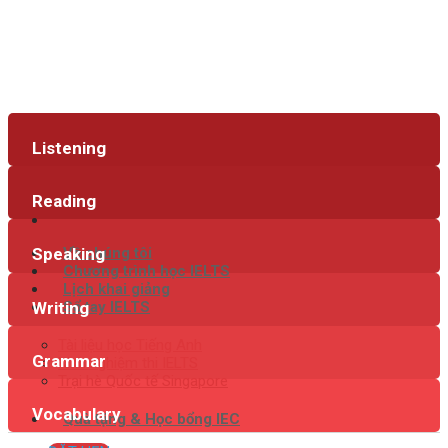
Skip
to
content
Listening
Reading
Về chúng tôi
Speaking
Chương trình học IELTS
Lịch khai giảng
Writing
Sổ tay IELTS
Tài liệu học Tiếng Anh
Grammar
Kinh nghiệm thi IELTS
Trại hè Quốc tế Singapore
Vocabulary
Quà tặng & Học bổng IEC