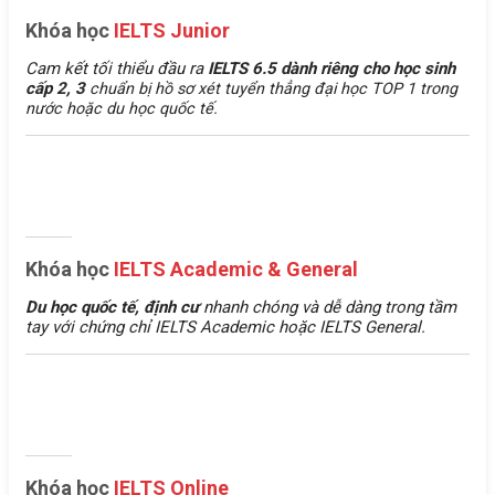
Khóa học
IELTS Junior
Cam kết tối thiểu đầu ra
IELTS 6.5 dành riêng cho học sinh
cấp 2, 3
chuẩn bị hồ sơ xét tuyển thẳng đại học TOP 1 trong
nước hoặc du học quốc tế.
Khóa học
IELTS Academic & General
Du học quốc tế, định cư
nhanh chóng và dễ dàng trong tầm
tay với chứng chỉ IELTS Academic hoặc IELTS General.
Khóa học
IELTS Online