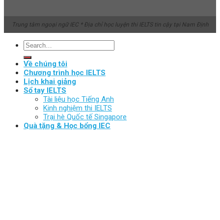
Trung tâm ngoại ngữ IEC * Địa chỉ học luyện thi IELTS tin cậy tại Nam Định
Về chúng tôi
Chương trình học IELTS
Lịch khai giảng
Sổ tay IELTS
Tài liệu học Tiếng Anh
Kinh nghiệm thi IELTS
Trại hè Quốc tế Singapore
Quà tặng & Học bổng IEC