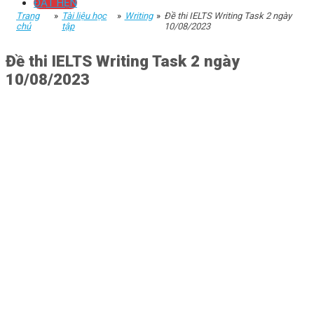
ĐẶT HẸN
Trang
»
Tài liệu học
»
Writing
»
Đề thi IELTS Writing Task 2 ngày
chủ
tập
10/08/2023
Đề thi IELTS Writing Task 2 ngày
10/08/2023