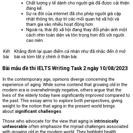
Chất lượng y tế dành cho người già đã được cải thiện
đáng kể.
Sự ra đời của internet đã cho phép người già cập
nhật thông tin, duy trì các mối quan hệ xã hội và
tham gia vào nhiều hoạt động hơn.
Ngoài ra, thái độ xã hội đang thay đổi phản ánh một
cách nhìn toàn diện và tôn trọng hơn đối với người
cao niên.
Kết
Khẳng định lại quan điểm cá nhân như đã nhắc đến ở mở
bài
bài và tóm tắt ý chính ở thân bài.
Bài mẫu đề thi IELTS Writing Task 2 ngày 10/08/2023
In the contemporary age, opinions diverge concerning the
experience of aging. While some contend that growing old in the
modern era is overwhelmingly negative, others argue that the
lives of the elderly today have significantly improved compared to
the past. This essay aims to explore both perspectives, giving
weight to the notion that aging in the present world brings
about
significant challenges
.
Those who advocate for the view that aging is
intrinsically
unfavorable
often emphasize the myriad challenges associated
with growing old in the modern world. They highlight health