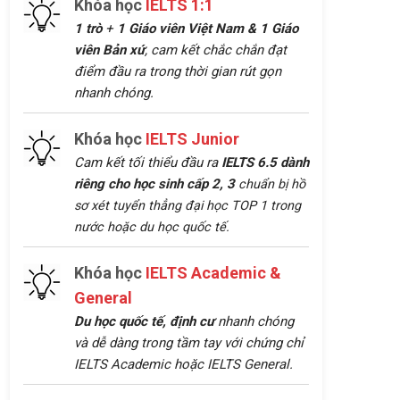
Khóa học
IELTS 1:1
1 trò
+
1 Giáo viên Việt Nam &
1 Giáo
viên Bản xứ
, cam kết chắc chắn đạt
điểm đầu ra trong thời gian rút gọn
nhanh chóng.
Khóa học
IELTS Junior
Cam kết tối thiểu đầu ra
IELTS 6.5 dành
riêng cho học sinh cấp 2, 3
chuẩn bị hồ
sơ xét tuyển thẳng đại học TOP 1 trong
nước hoặc du học quốc tế.
Khóa học
IELTS Academic &
General
Du học quốc tế, định cư
nhanh chóng
và dễ dàng trong tầm tay với chứng chỉ
IELTS Academic hoặc IELTS General.