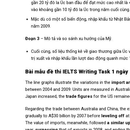
gần 20 tỷ đô la Úc ban đầu để đạt mức cao nhất là 4
vào khoảng gần 10 tỷ đô la Úc trong năm cuối cùng
Mặc dù có một số biến động, nhập khẩu từ Nhật Bản đ
năm 2009.
Đoạn 3
– Mô tả và so sánh xu hướng của Mỹ.
Cuối cùng, số liệu thống kê về giao thương giữa Úc 
trị xuất và nhập khẩu lần lượt dao động quanh mức 11
Bài mẫu đề thi IELTS Writing Task 1 ngà
The line graphs illustrate the variations in the
import a
between 2004 and 2009. Units are measured in Australian
Japan increased, the
trade figures
for the US remained
Regarding the trade between Australia and China, the exp
gradually to A$30 billion by 2007 before
leveling off
at
The value of imports, meanwhile, followed
a similar u
year,
surpassing
that of exports in 2008, and ending th