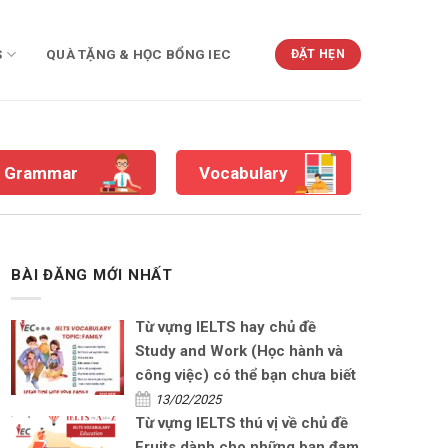
S
QUÀ TẶNG & HỌC BỔNG IEC
ĐẶT HẸN
Grammar
Vocabulary
BÀI ĐĂNG MỚI NHẤT
Từ vựng IELTS hay chủ đề
Study and Work (Học hành và
công việc) có thể bạn chưa biết
13/02/2025
Từ vựng IELTS thú vị về chủ đề
Fruits dành cho những bạn đam