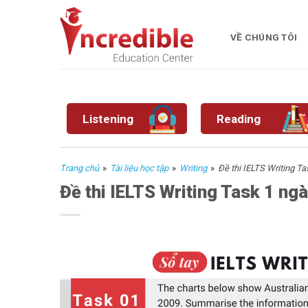
Skip
to
VỀ CHÚNG TÔI
content
Listening
Reading
Trang chủ
»
Tài liệu học tập
»
Writing
»
Đề thi IELTS Writing T
Đề thi IELTS Writing Task 1 n