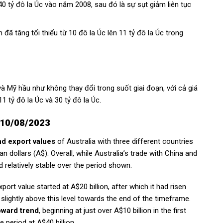
0 tỷ đô la Úc vào năm 2008, sau đó là sự sụt giảm liên tục
.
ã tăng tối thiểu từ 10 đô la Úc lên 11 tỷ đô la Úc trong
và Mỹ hầu như không thay đổi trong suốt giai đoạn, với cả giá
 tỷ đô la Úc và 30 tỷ đô la Úc.
y 10/08/2023
nd export values
of Australia with three different countries
 dollars (A$). Overall, while Australia’s trade with China and
 relatively stable over the period shown.
ort value started at A$20 billion, after which it had risen
 slightly above this level towards the end of the timeframe.
pward trend
, beginning at just over A$10 billion in the first
e period at A$40 billion.