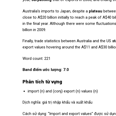
Australia’s imports to Japan, despite a
plateau
between
close to A$20 billion initially to reach a peak of A$40 bi
in the final year. Although there were some fluctuati
billion in 2009.
Finally, trade statistics between Australia and the US
st
export values hovering around the A$11 and A$30 billio
Word count: 221
Band điểm ước lượng: 7.0
Phân tích từ vựng
import (n) and (conj) export (n) values (n)
Dịch nghĩa: giá trị nhập khẩu và xuất khẩu
Cách sử dụng: “Import and export values” được sử dụn