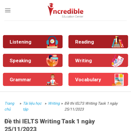
Skip
to
content
Listening
Reading
Speaking
Writing
Grammar
Vocabulary
Trang
»
Tài liệu học
»
Writing
»
Đề thi IELTS Writing Task 1 ngày
chủ
tập
25/11/2023
Đề thi IELTS Writing Task 1 ngày
25/11/2023