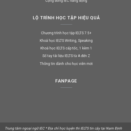
Cộng đồng IEC năng động
LỘ TRÌNH HỌC TẬP HIỆU QUẢ
Chương trình học tập IELTS 7.5+
Khoá học IELTS Writing, Speaking
Khoá học IELTS cấp tốc, 1 kèm 1
Sổ tay tài liệu IELTS từ A đến Z
Thông tin dành cho học viên mới
FANPAGE
Trung tâm ngoại ngữ IEC * Địa chỉ học luyện thi IELTS tin cậy tại Nam Định