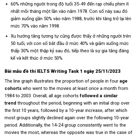
60% những người trong độ tuổi 35-49 đến rạp chiếu phim ít
nhất mỗi tháng một lần vào năm 1978. Con số này sau đó
giảm xuống gần 50% vào năm 1988, trước khi tăng trở lại lên
mức 70% vào năm 1998.
Xu hướng tăng tương tự cũng được thấy ở những người trên
50 tuổi, với con số bắt đầu ở mức 40% và giảm xuống mức
thấp 30% một thập kỷ sau đó, tiếp theo là sự gia tăng đáng
kể và kết thúc ở mức 50%.
Bài mẫu
đề thi IELTS Writing Task 1 ngày 25/11/2023
The line graph illustrates the proportion of people in four
age
cohorts
who went to the movies at least once a month from
1984 to 2003. Overall, all age cohorts
followed a similar
trend
throughout the period, beginning with an initial drop over
the first 10 years, followed by a 10-year increase, after which
most groups slightly declined again over the following 10-year
period. Additionally, the 14-24 group consistently went to the
movies the most, whereas the opposite was true in the case of