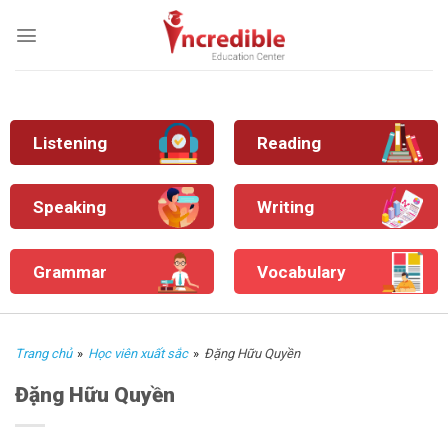
Skip
to
content
Listening
Reading
Speaking
Writing
Grammar
Vocabulary
Trang chủ
»
Học viên xuất sắc
»
Đặng Hữu Quyền
Đặng Hữu Quyền