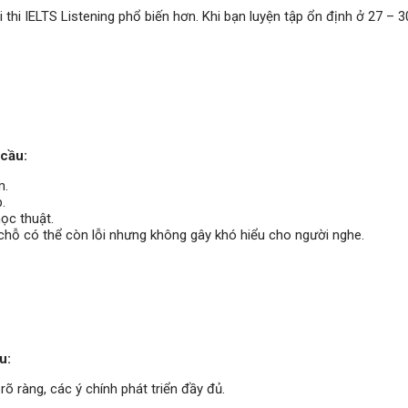
bài thi IELTS Listening phổ biến hơn. Khi bạn luyện tập ổn định ở 27 –
 cầu:
m.
.
ọc thuật.
 chỗ có thể còn lỗi nhưng không gây khó hiểu cho người nghe.
u:
õ ràng, các ý chính phát triển đầy đủ.