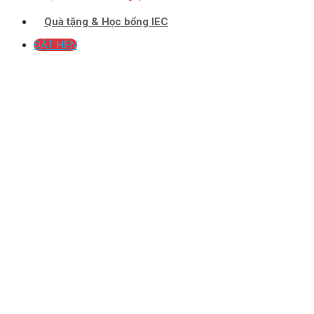
Quà tặng & Học bổng IEC
ĐẶT HẸN