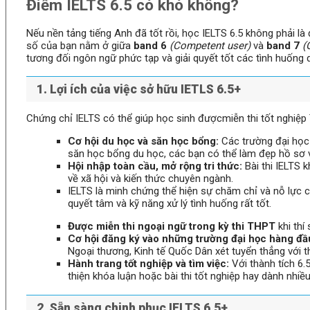
Điểm IELTS 6.5 có khó không?
Nếu nền tảng tiếng Anh đã tốt rồi, học IELTS 6.5 không phải 
số của bạn nằm ở giữa
band 6
(Competent user)
và
band 7
(
tương đối ngôn ngữ phức tạp và giải quyết tốt các tình huống 
1. Lợi ích của việc sở hữu IETLS 6.5+
Chứng chỉ IELTS có thể giúp học sinh đượcmiễn thi tốt nghiệp
Cơ hội du học và săn học bổng:
Các trường đại học 
săn học bổng du học, các bạn có thể làm đẹp hồ sơ v
Hội nhập toàn cầu, mở rộng tri thức:
Bài thi IELTS k
về xã hội và kiến thức chuyên ngành.
IELTS là minh chứng thể hiện sự chăm chỉ và nỗ lực
quyết tâm và kỹ năng xử lý tình huống rất tốt.
Được miễn thi ngoại ngữ trong kỳ thi THPT
khi thí
Cơ hội đăng ký vào những trường đại học hàng đầ
Ngoại thương, Kinh tế Quốc Dân xét tuyển thẳng với t
Hành trang tốt nghiệp và tìm việc:
Với thành tích 6.
thiện khóa luận hoặc bài thi tốt nghiệp hay dành nhiề
2. Sẵn sàng chinh phục IELTS 6.5+