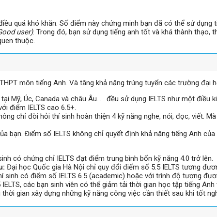
là điều quá khó khăn. Số điểm này chứng minh bạn đã có thể sử dụng
Good user)
. Trong đó, bạn sử dụng tiếng anh tốt và khá thành thạo, t
quen thuộc.
 THPT môn tiếng Anh. Và tăng khả năng trúng tuyển các trường đại h
tại Mỹ, Úc, Canada và châu Âu… . đều sử dụng IELTS như một điều kiện
ới điểm IELTS cao 6.5+.
hông chỉ đòi hỏi thí sinh hoàn thiện 4 kỹ năng nghe, nói, đọc, viết. 
 của bạn. Điểm số IELTS không chỉ quyết định khả năng tiếng Anh củ
 sinh có chứng chỉ IELTS đạt điểm trung bình bốn kỹ năng 4.0 trở lên.
u:
Đại học Quốc gia Hà Nội chỉ quy đổi điểm số 5.5 IELTS tương đươn
hí sinh có điểm số IELTS 6.5 (academic) hoặc với trình độ tương đươ
5 IELTS, các bạn sinh viên có thể giảm tải thời gian học tập tiếng A
u thời gian xây dựng những kỹ năng công việc cần thiết sau khi tốt ng