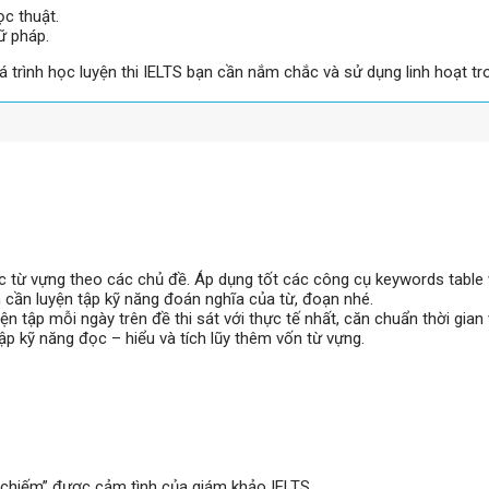
c thuật.
ữ pháp.
 trình học luyện thi IELTS bạn cần nắm chắc và sử dụng linh hoạt tr
c từ vựng theo các chủ đề. Áp dụng tốt các công cụ keywords table v
ạn cần luyện tập kỹ năng đoán nghĩa của từ, đoạn nhé.
 tập mỗi ngày trên đề thi sát với thực tế nhất, căn chuẩn thời gian và
ập kỹ năng đọc – hiểu và tích lũy thêm vốn từ vựng.
“chiếm” được cảm tình của giám khảo IELTS.