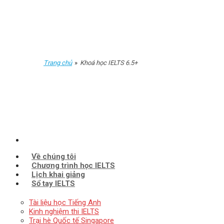
Skip
to
content
Trang chủ
»
Khoá học IELTS 6.5+
Về chúng tôi
Chương trình học IELTS
Lịch khai giảng
Sổ tay IELTS
Tài liệu học Tiếng Anh
Kinh nghiệm thi IELTS
Trại hè Quốc tế Singapore