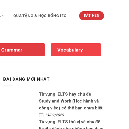
S
QUÀ TẶNG & HỌC BỔNG IEC
ĐẶT HẸN
Grammar
Vocabulary
BÀI ĐĂNG MỚI NHẤT
Từ vựng IELTS hay chủ đề
Study and Work (Học hành và
công việc) có thể bạn chưa biết
13/02/2025
Từ vựng IELTS thú vị về chủ đề
Fruits dành cho những bạn đam