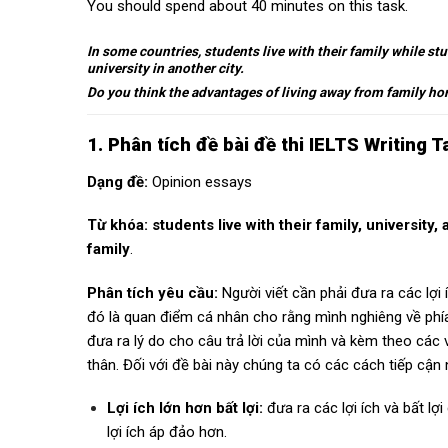
You should spend about 40 minutes on this task.
In some countries, students live with their family while stu
university in another city.
Do you think the advantages of living away from family h
1. Phân tích đề bài đề thi IELTS Writing
Dạng đề:
Opinion essays
Từ khóa: students live with their family, university,
family
.
Phân tích yêu cầu:
Người viết cần phải đưa ra các lợi 
đó là quan điểm cá nhân cho rằng mình nghiêng về phía
đưa ra lý do cho câu trả lời của mình và kèm theo các v
thân. Đối với đề bài này chúng ta có các cách tiếp cận
Lợi ích lớn hơn bất lợi:
đưa ra các lợi ích và bất lợ
lợi ích áp đảo hơn.