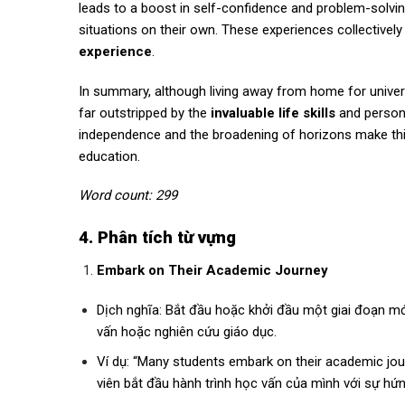
leads to a boost in self-confidence and problem-solving
situations on their own. These experiences collectively
experience
.
In summary, although living away from home for univers
far outstripped by the
invaluable life skills
and persona
independence and the broadening of horizons make th
education.
Word count: 299
4. Phân tích từ vựng
Embark on Their Academic Journey
Dịch nghĩa: Bắt đầu hoặc khởi đầu một giai đoạn mới
vấn hoặc nghiên cứu giáo dục.
Ví dụ: “Many students embark on their academic jour
viên bắt đầu hành trình học vấn của mình với sự hứn