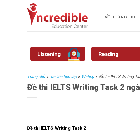
Skip
to
VỀ CHÚNG TÔI
content
Listening
Reading
Trang chủ
»
Tài liệu học tập
»
Writing
»
Đề thi IELTS Writing T
Đề thi IELTS Writing Task 2 n
Đề thi IELTS Writing Task 2