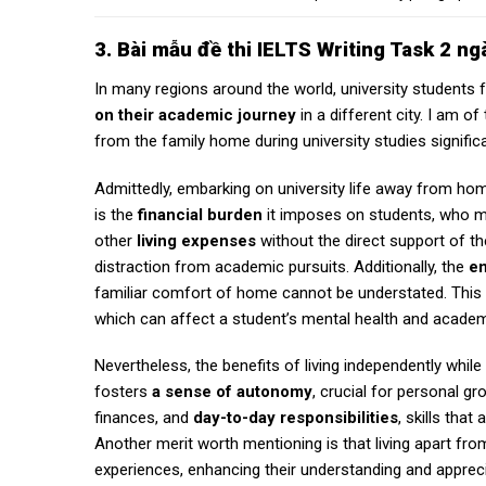
3. Bài mẫu
đề thi IELTS Writing Task 2 n
In many regions around the world, university students fa
on their academic journey
in a different city. I am o
from the family home during university studies signific
Admittedly, embarking on university life away from h
is the
financial burden
it imposes on students, who m
other
living expenses
without the direct support of the
distraction from academic pursuits. Additionally, the
em
familiar comfort of home cannot be understated. This 
which can affect a student’s mental health and acade
Nevertheless, the benefits of living independently whil
fosters
a sense of autonomy
, crucial for personal g
finances, and
day-to-day responsibilities
, skills that
Another merit worth mentioning is that living apart f
experiences, enhancing their understanding and apprec