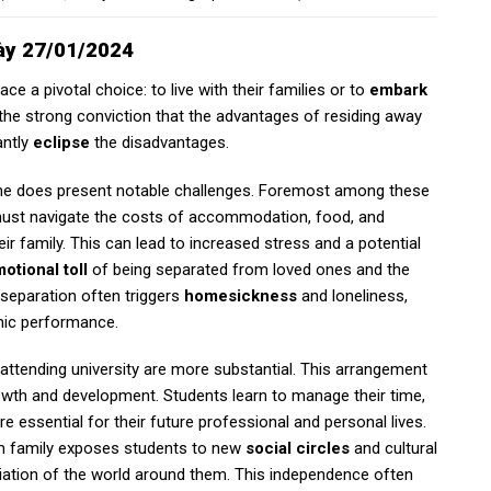
gày 27/01/2024
ce a pivotal choice: to live with their families or to
embark
f the strong conviction that the advantages of residing away
antly
eclipse
the disadvantages.
ome does present notable challenges. Foremost among these
ust navigate the costs of accommodation, food, and
ir family. This can lead to increased stress and a potential
otional toll
of being separated from loved ones and the
separation often triggers
homesickness
and loneliness,
mic performance.
e attending university are more substantial. This arrangement
rowth and development. Students learn to manage their time,
 are essential for their future professional and personal lives.
rom family exposes students to new
social circles
and cultural
iation of the world around them. This independence often