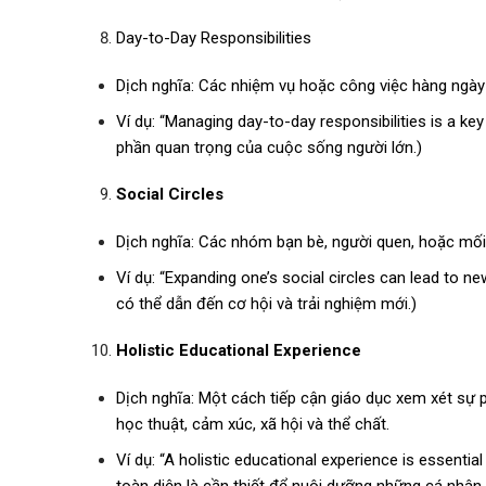
Day-to-Day Responsibilities
Dịch nghĩa: Các nhiệm vụ hoặc công việc hàng ngà
Ví dụ: “Managing day-to-day responsibilities is a key
phần quan trọng của cuộc sống người lớn.)
Social Circles
Dịch nghĩa: Các nhóm bạn bè, người quen, hoặc mối
Ví dụ: “Expanding one’s social circles can lead to n
có thể dẫn đến cơ hội và trải nghiệm mới.)
Holistic Educational Experience
Dịch nghĩa: Một cách tiếp cận giáo dục xem xét sự 
học thuật, cảm xúc, xã hội và thể chất.
Ví dụ: “A holistic educational experience is essential
toàn diện là cần thiết để nuôi dưỡng những cá nhân 