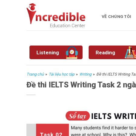
Skip
to
VỀ CHÚNG TÔI
content
Listening
Reading
Trang chủ
»
Tài liệu học tập
»
Writing
»
Đề thi IELTS Writing T
Đề thi IELTS Writing Task 2 n