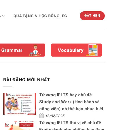
S
QUÀ TẶNG & HỌC BỔNG IEC
ĐẶT HẸN
Grammar
Vocabulary
BÀI ĐĂNG MỚI NHẤT
Từ vựng IELTS hay chủ đề
Study and Work (Học hành và
công việc) có thể bạn chưa biết
13/02/2025
Từ vựng IELTS thú vị về chủ đề
Fruits dành cho những bạn đam