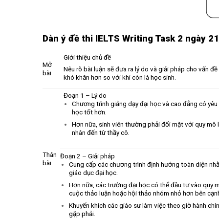
Dàn ý
đề thi IELTS Writing Task 2 ngày 2
Giới thiệu chủ đề
Mở
Nêu rõ bài luận sẽ đưa ra lý do và giải pháp cho vấn đ
bài
khó khăn hơn so với khi còn là học sinh.
Đoạn 1 – Lý do
Chương trình giảng dạy đại học và cao đẳng có yêu 
học tốt hơn.
Hơn nữa, sinh viên thường phải đối mặt với quy mô l
nhân đến từ thầy cô.
Thân
Đoạn 2 – Giải pháp
bài
Cung cấp các chương trình định hướng toàn diện nhằm
giáo dục đại học.
Hơn nữa, các trường đại học có thể đầu tư vào quy m
cuộc thảo luận hoặc hội thảo nhóm nhỏ hơn bên cạnh
Khuyến khích các giáo sư làm việc theo giờ hành ch
gặp phải.